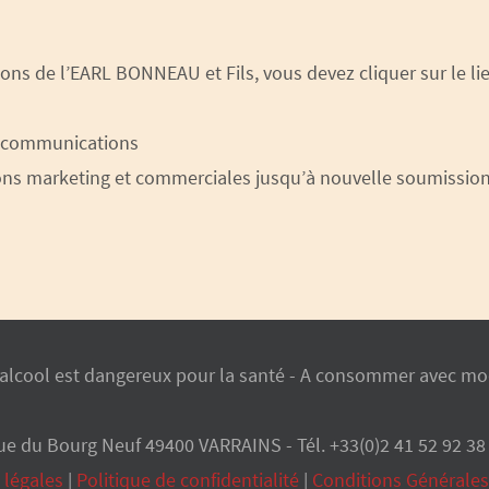
ns de l’EARL BONNEAU et Fils, vous devez cliquer sur le l
os communications
s marketing et commerciales jusqu’à nouvelle soumission d
'alcool est dangereux pour la santé - A consommer avec mo
ue du Bourg Neuf 49400 VARRAINS - Tél. +33(0)2 41 52 92 38
 légales
|
Politique de confidentialité
|
Conditions Générales