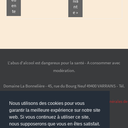
iva
en
nt
te
e »
L'abus d'alcool est dangereux pour la santé - A consommer avec
modération.
Domaine La Bonnelière - 45, rue du Bourg Neuf 49400 VARRAINS - Tél.
+33(0)2 41 52 92 38 -
bonneau@labonneliere.com
Mentions légales
|
Politique de confidentialité
|
Conditions Générales de
Nous utilisons des cookies pour vous
Vente
garantir la meilleure expérience sur notre site
Création/Réalisation
IGNIS Communication
web. Si vous continuez à utiliser ce site,
nous supposerons que vous en êtes satisfait.