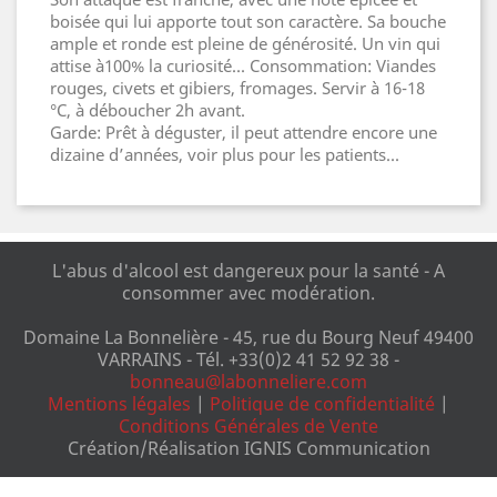
boisée qui lui apporte tout son caractère. Sa bouche
ample et ronde est pleine de générosité. Un vin qui
attise à100% la curiosité... Consommation: Viandes
rouges, civets et gibiers, fromages. Servir à 16-18
°C, à déboucher 2h avant.
Garde: Prêt à déguster, il peut attendre encore une
dizaine d’années, voir plus pour les patients...
L'abus d'alcool est dangereux pour la santé - A
consommer avec modération.
Domaine La Bonnelière - 45, rue du Bourg Neuf 49400
VARRAINS - Tél. +33(0)2 41 52 92 38 -
bonneau@labonneliere.com
Mentions légales
|
Politique de confidentialité
|
Conditions Générales de Vente
Création/Réalisation
IGNIS Communication