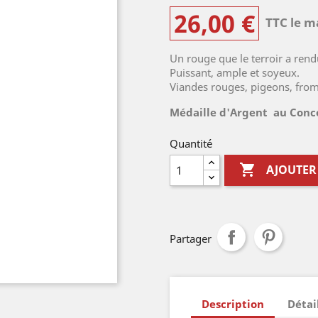
26,00 €
TTC le m
Un rouge que le terroir a rend
Puissant, ample et soyeux.
Viandes rouges, pigeons, fro
Médaille d'Argent au Conco
Quantité

AJOUTER
Partager
Description
Détai