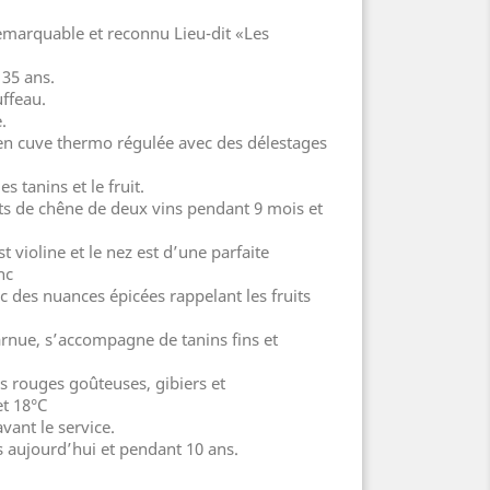
emarquable et reconnu Lieu-dit «Les
35 ans.
uffeau.
.
en cuve thermo régulée avec des délestages
es tanins et le fruit.
ts de chêne de deux vins pendant 9 mois et
violine et le nez est d’une parfaite
nc
 des nuances épicées rappelant les fruits
rnue, s’accompagne de tanins fins et
ouges goûteuses, gibiers et
et 18°C
vant le service.
aujourd’hui et pendant 10 ans.