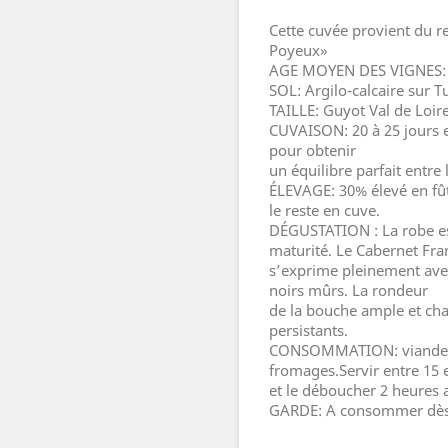
Cette cuvée provient du r
Poyeux»
AGE MOYEN DES VIGNES: 
SOL: Argilo-calcaire sur T
TAILLE: Guyot Val de Loire
CUVAISON: 20 à 25 jours 
pour obtenir
un équilibre parfait entre l
ÉLEVAGE: 30% élevé en fû
le reste en cuve.
DÉGUSTATION : La robe est 
maturité. Le Cabernet Fra
s’exprime pleinement avec
noirs mûrs. La rondeur
de la bouche ample et cha
persistants.
CONSOMMATION: viandes r
fromages.Servir entre 15 
et le déboucher 2 heures a
GARDE: A consommer dès 