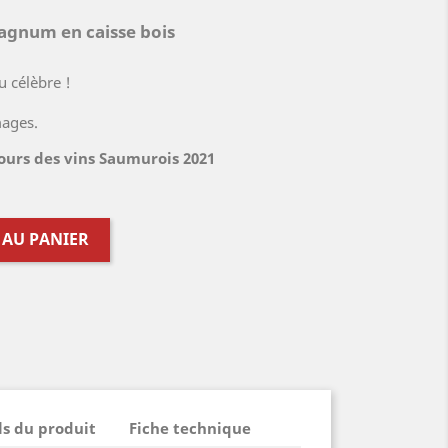
agnum en caisse bois
u célèbre !
mages.
urs des vins Saumurois 2021
 AU PANIER
ls du produit
Fiche technique