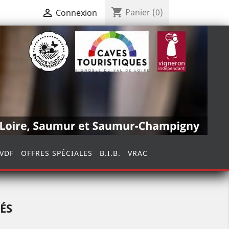
shopping_cart

Panier
(0)
Connexion
VDF
OFFRES SPÉCIALES
B.I.B.
VRAC
ÉS