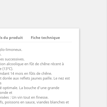
ls du produit
Fiche technique
gilo-limoneux.
.
es successives.
on alcoolique en fût de chêne récent à
 (13°C).
endant 14 mois en fûts de chêne.
dorée aux reflets jaunes paille. Le nez est
s
té optimale. La bouche d’une grande
ronde et
sées : Un vin tout en finesse.
 poissons en sauce, viandes blanches et