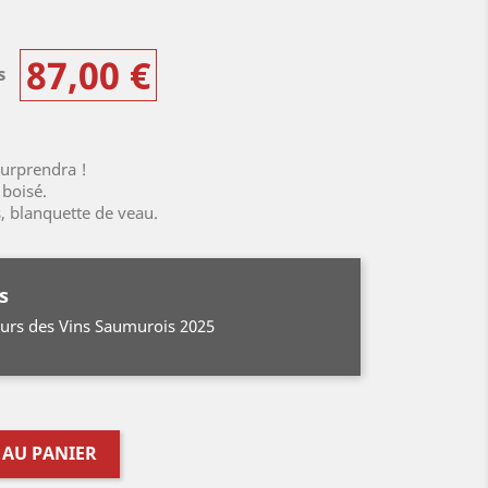
87,00 €
es
surprendra !
boisé.
s, blanquette de veau.
s
ours des Vins Saumurois 2025
 AU PANIER